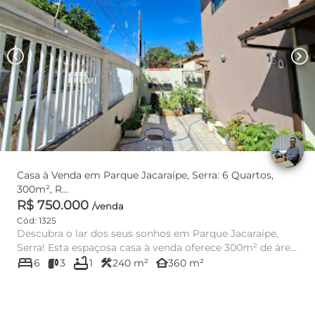
chevron_left
chevron_right
Casa à Venda em Parque Jacaraípe, Serra: 6 Quartos,
300m², R...
R$ 750.000
/venda
Cód: 1325
Descubra o lar dos seus sonhos em Parque Jacaraípe,
Serra! Esta espaçosa casa à venda oferece 300m² de área
bed
bathtub
útil, perfe...
construction
other_houses
6
3
1
240 m²
360 m²