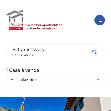
notes
Filtrar imóveis
page_info
7 filtros ativos
1 Casa
à venda
keyboard_arrow_down
Mais relevantes