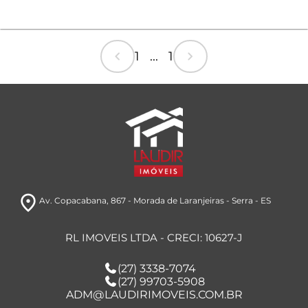
chevron_left
chevron_right
1 ... 1
room
Av. Copacabana, 867
- Morada de Laranjeiras
- Serra
- ES
RL IMOVEIS LTDA - CRECI: 10627-J
(27) 3338-7074
(27) 99703-5908
ADM@LAUDIRIMOVEIS.COM.BR