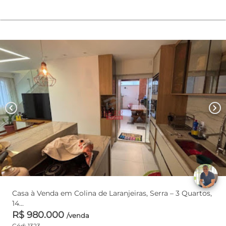
chevron_left
chevron_right
Casa à Venda em Colina de Laranjeiras, Serra – 3 Quartos,
14...
R$ 980.000
/venda
Cód: 1323