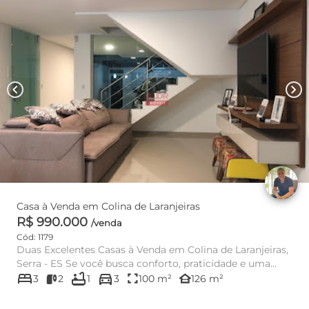
chevron_left
chevron_right
Casa à Venda em Colina de Laranjeiras
R$ 990.000
/venda
Cód: 1179
Duas Excelentes Casas à Venda em Colina de Laranjeiras,
Serra - ES Se você busca conforto, praticidade e uma
bed
bathtub
directions_car
localiz...
fullscreen
other_houses
3
2
1
3
100 m²
126 m²