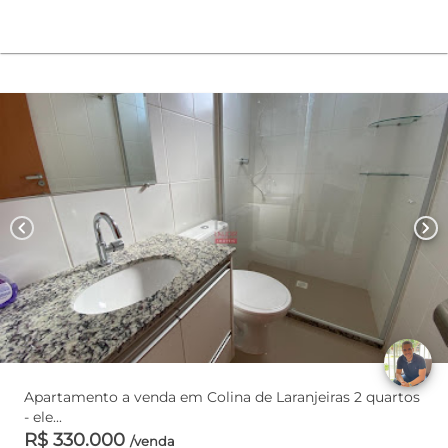
chevron_left
chevron_right
Apartamento a venda em Colina de Laranjeiras 2 quartos
- ele...
R$ 330.000
/venda