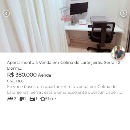
chevron_left
chevron_right
Apartamento à Venda em Colina de Laranjeiras, Serra - 2
Dorm...
R$ 380.000
/venda
Cód: 1360
Se você busca um apartamento à venda em Colina de
Laranjeiras, Serra , esta é uma excelente oportunidade no
bed
directions_car
Cond. Ilh...
other_houses
2
1
1
51 m²