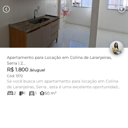
chevron_left
chevron_right
Apartamento para Locação em Colina de Laranjeiras,
Serra | 2...
R$ 1.800
/aluguel
Cód: 1372
Se você busca um apartamento para locação em Colina
de Laranjeiras, Serra , esta é uma excelente oportunidade
bed
directions_car
para mor...
other_houses
2
1
1
50 m²