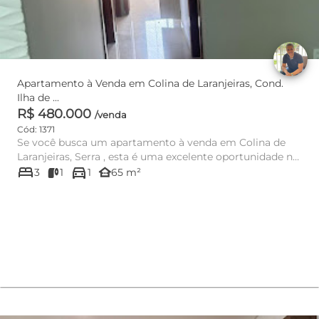
Apartamento à Venda em Colina de Laranjeiras, Cond.
Ilha de ...
R$ 480.000
/venda
Cód: 1371
Se você busca um apartamento à venda em Colina de
Laranjeiras, Serra , esta é uma excelente oportunidade no
bed
directions_car
Cond. Ilh...
other_houses
3
1
1
65 m²