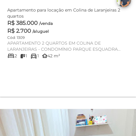
Apartamento para locação em Colina de Laranjeiras 2
quartos
R$ 385.000
/venda
R$ 2.700
/aluguel
Cód: 1309
APARTAMENTO 2 QUARTOS EM COLINA DE
LARANJEIRAS - CONDOMÍNIO PARQUE ESQUADRA
bed
directions_car
Apartamento de dois quartos sem suíte pa...
other_houses
2
1
1
42 m²