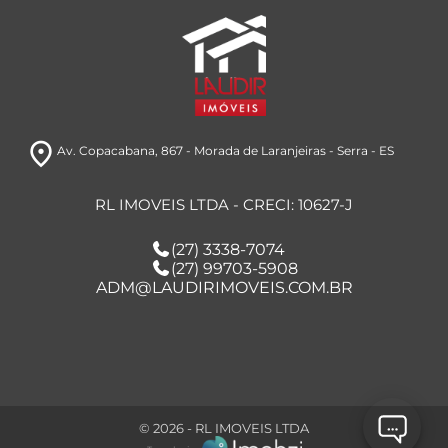
room
Av. Copacabana, 867
- Morada de Laranjeiras
- Serra
- ES
RL IMOVEIS LTDA - CRECI: 10627-J
(27) 3338-7074
(27) 99703-5908
ADM@LAUDIRIMOVEIS.COM.BR
© 2026 - RL IMOVEIS LTDA