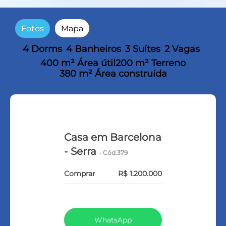
Fotos
Mapa
4 Dorms
4 Banheiros
3 Suítes
2 Vagas
400 m² Área útil
200 m² Terreno
380 m² Área construída
Casa em Barcelona
- Serra
- Cód.379
Comprar
R$ 1.200.000
WhatsApp