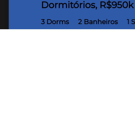
Dormitórios, R$950k
3 Dorms
2 Banheiros
1 
90 m² Área construída
Descubra o seu novo lar em Morada de Laranjeiras,
perfeita de conforto e segurança, com 3 dormitórios
que vocês merecem. Com um design moderno e funci
bem-estar e praticidade no dia a dia.
Com 2 banheiros bem distribuídos, você terá a com
família. O condomínio oferece uma infraestrutura c
incluem piscina, playground e segurança 24 horas. 
convivência e o bem-estar.
Por apenas R$ 950.000,00, essa é a chance de reali
Serra. Não perca a oportunidade de agendar uma vis
Venha viver em Morada de Laranjeiras, onde qualida