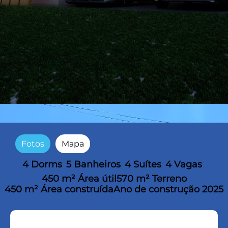
Fotos
Mapa
4 Dorms
5 Banheiros
4 Suítes
4 Vagas
450 m² Área útil
570 m² Terreno
450 m² Área construída
Ano de construção 2025