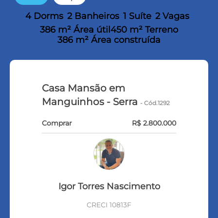
4 Dorms
2 Banheiros
1 Suíte
2 Vagas
386 m² Área útil
450 m² Terreno
386 m² Área construída
Casa Mansão em
Manguinhos - Serra
- Cód.1292
Comprar
R$ 2.800.000
Igor Torres Nascimento
CRECI 10813F