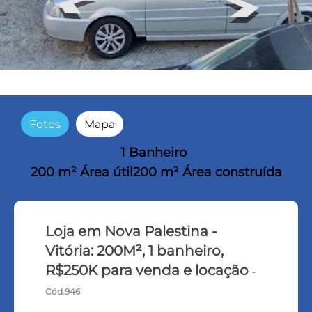
Fotos
Mapa
1 Banheiro
200 m² Área útil
200 m² Área construída
Loja em Nova Palestina -
Vitória: 200M², 1 banheiro,
R$250K para venda e locação
-
Cód.946