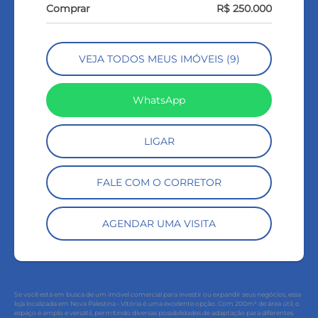
Comprar
R$ 250.000
VEJA TODOS MEUS IMÓVEIS (9)
WhatsApp
LIGAR
FALE COM O CORRETOR
AGENDAR UMA VISITA
Se você está em busca de um imóvel comercial para investir ou expandir seus negócios, essa
loja localizada em Nova Palestina - Vitória é uma excelente opção. Com 200m² de área útil, o
espaço é amplo e versátil, permitindo diversas possibilidades de adaptação para diferentes